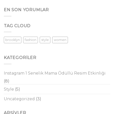
EN SON YORUMLAR
TAG CLOUD
brooklyn
fashion
style
women
KATEGORILER
Instagram 1 Senelik Mama Ödüllü Resim Etkinliği
(8)
Style
(5)
Uncategorized
(3)
ARŞIVLER