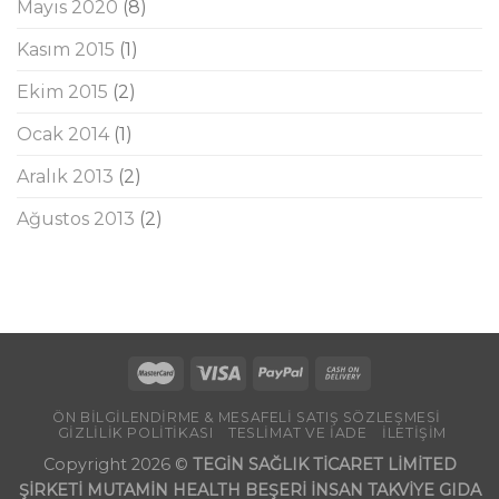
Mayıs 2020
(8)
Kasım 2015
(1)
Ekim 2015
(2)
Ocak 2014
(1)
Aralık 2013
(2)
Ağustos 2013
(2)
ÖN BİLGİLENDİRME & MESAFELİ SATIŞ SÖZLEŞMESİ
GİZLİLİK POLİTİKASI
TESLİMAT VE İADE
İLETİŞİM
Copyright 2026 ©
TEGİN SAĞLIK TİCARET LİMİTED
ŞİRKETİ MUTAMİN HEALTH BEŞERİ İNSAN TAKVİYE GIDA