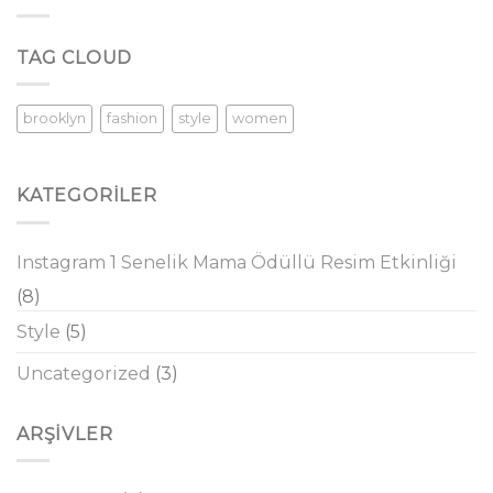
TAG CLOUD
brooklyn
fashion
style
women
KATEGORILER
Instagram 1 Senelik Mama Ödüllü Resim Etkinliği
(8)
Style
(5)
Uncategorized
(3)
ARŞIVLER