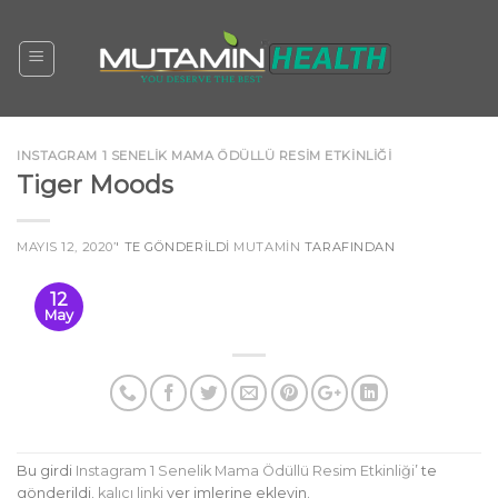
Skip
to
content
INSTAGRAM 1 SENELIK MAMA ÖDÜLLÜ RESIM ETKINLIĞI
Tiger Moods
MAYIS 12, 2020
’' TE GÖNDERILDI
MUTAMIN
TARAFINDAN
12
May
Bu girdi
Instagram 1 Senelik Mama Ödüllü Resim Etkinliği
’ te
gönderildi.
kalıcı linki
yer imlerine ekleyin.